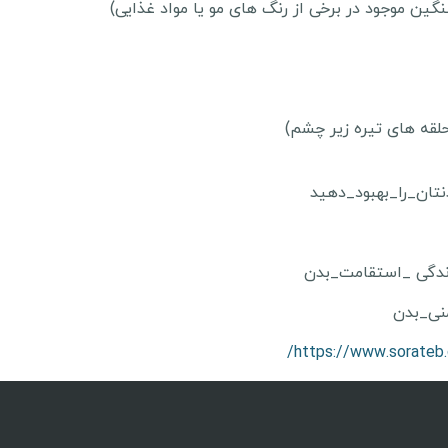
گین موجود در برخی از رنگ های مو یا مواد غذایی)
قه های تیره زیر چشم)
تان_را_بهبود_دهید
ندگی _استقامت_بدن
نی_بدن
https://www.sorateb.