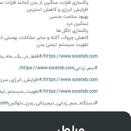
پاکسازی فلزات سنگین از بدن (مانند فلزات سن
افزایش انرژی و کاهش استرس
بهبود سلامت جنسی
تسکین درد
پاکسازی انگل ها
کاهش چروک، آکنه و سایر مشکلات پوستی (حل
تقویت سیستم ایمنی بدن
https://www.sorateb.com/
#فقط_در_یک_ماه_بدن
#سم_زدایی
https://www.sorateb.com/
https://www.sorateb.com/
#افزایش_انرژی_سرز
https://www.sorateb.com/
#تقویت_سیستم_ایم
#دستگاه_سم_زدایی_دیجیتالی_بدن_دتوکس
com/