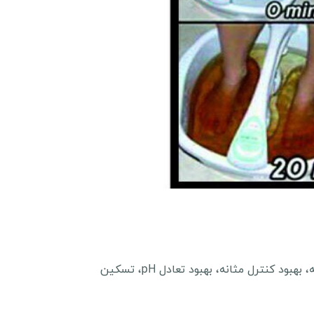
سموم و انگل ها را از داخل بدن پاکسازی می کند که منجر به کاهش احتباس مایعات، کاهش التهاب، بهبود حافظه، بهبود کنترل مثانه، بهبود تعادل pH، تسکین