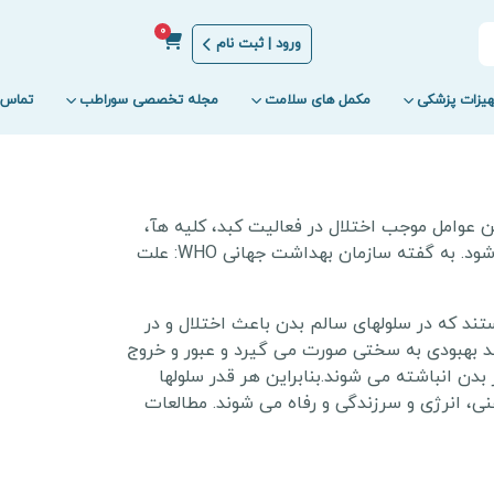
0
ورود | ثبت نام
یزات پزشکی
مکمل های سلامت
مجله تخصصی سوراطب
تماس ب
عوامل موجب اختلال در فعالیت کبد، کلیه هآ،
طحال، ریه ها و دستگاه گوارش می گردد و سبب ایجاد اسیدهای مضر و در نهایت بهم ریختگی فعالیت عادی بدن می شود. به گفته سازمان بهداشت جهانی WHO: علت
ند که در سلولهای سالم بدن باعث اختلال و در
د بهبودی به سختی صورت می گیرد و عبور و خروج
بدن انباشته می شوند.بنابراین هر قدر سلولها
ی، انرژی و سرزندگی و رفاه می شوند. مطالعات