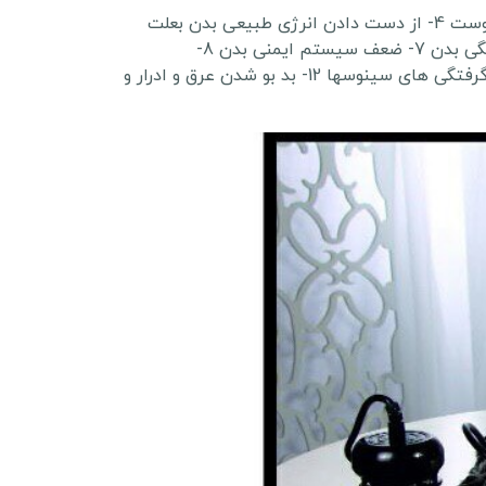
1- کند شدن سوخت و ساز بدن و افزایش وزن 2- جمع شدن چربی در ناحیه شکم، پهلو و یا ایجاد سلولیت در بدن. 3- یبوست 4- از دست دادن انرژی طبیعی بدن بعلت
تجمع اسیدهای مضر 5- بی حالی، خستگی دائمی و مزمن و ضعف عمومی 6-دردهای بدون علت، گرفتگی عضلانی و کوفتگی بدن 7- ضعف سیستم ایمنی بدن 8-
حساسیت و آلرژی ها با علت ناشناخته 9- کدر شدن پوست و چهره 10 تحریکات پوستی و خشکی پوست 11- برونشیت و گرفتگی های سینوسها 12- بد بو شدن عرق و ادرار و