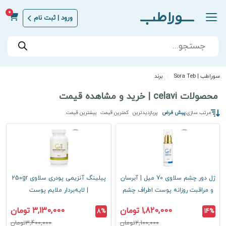
0
ورود | ثبت نام
Products
search
سوراطب | Sora Teb
برند
محصولات celavi | خرید و مشاهده قیمت
مرتب سازی:
پیش فرض
پربازدیدترین
کمترین قیمت
بیشترین قیمت
ژل دور چشم سلاوی 70 میل | آبرسان
پیلینگ آنزیمی پودری سلاوی 250gr
و مراقبت روزانه پوست اطراف چشم
| لایه‌بردار ملایم پوست
1,820,000 تومان
3,130,000 تومان
8%
14%
2,100,000تومان
3,400,000تومان