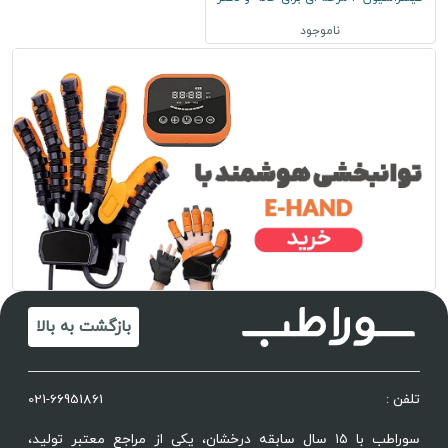
ناموجود
بازگشت به بالا
تلفن :
021-66951861
سوراطب با ۱۵ سال سابقه درخشان، یکی از مراجع معتبر تولید،