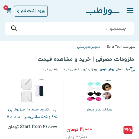
0
ورود | ثبت نام
Products
search
سوراطب | Sora Teb
تجهیزات پزشکی
ملزومات مصرفی | خرید و مشاهده قیمت
مرتب سازی:
پیش فرض
پربازدیدترین
کمترین قیمت
بیشترین قیمت
عینک لیزر بیمار
پد الکترود سیم دار فیزیوتراپی
۵×۹ و ۵×۵ سانتی‌متر – Generic
Start from 260,000 تومان
21,000 تومان
36%
32,500تومان