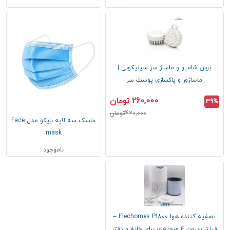
برس شامپو و ماساژ سر سیلیکونی |
ماساژور و پاکسازی پوست سر
260,000 تومان
39%
420,000تومان
ماسک سه لایه بایکو مدل Face
mask
ناموجود
تصفیه کننده هوا Elechomes P1800 –
فیلتراسیون 4 مرحله‌ای برای خانه و دفتر