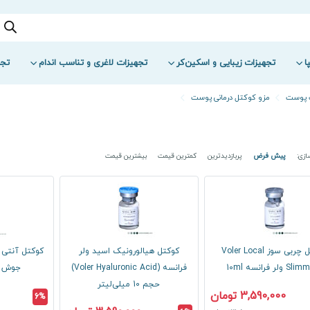
ا
تجهیزات زیبایی و اسکین‌کر
تجهیزات لاغری و تناسب اندام
تجه
 پوست
مزو کوکتل درمانی پوست
زی:
پیش فرض
پربازدیدترین
کمترین قیمت
بیشترین قیمت
کوکتل چربی سوز Voler Local
کوکتل هیالورونیک اسید ولر
کوکتل آنتی 
 ولر فرانسه 10ml
فرانسه (Voler Hyaluronic Acid)
جوش و
حجم 10 میلی‌لیتر
3,590,000 تومان
6%