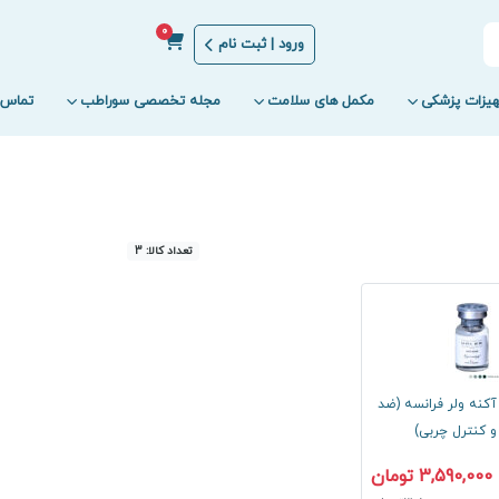
0
ورود | ثبت نام
یزات پزشکی
مکمل های سلامت
مجله تخصصی سوراطب
تماس ب
تعداد کالا: 3
آکنه ولر فرانسه (ضد
 کنترل چربی)
3,590,000 تومان