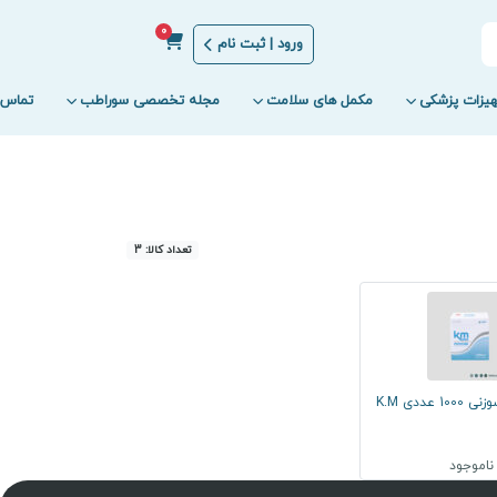
0
ورود | ثبت نام
یزات پزشکی
مکمل های سلامت
مجله تخصصی سوراطب
تماس ب
تعداد کالا: 3
عددی K.M
ناموجود