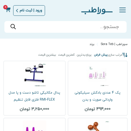
0
ورود | ثبت نام
Products
search
سوراطب | Sora Teb
برند
مرتب سازی:
پیش فرض
پربازدیدترین
کمترین قیمت
بیشترین قیمت
پک 4 عددی بادکش سیلیکونی
پدال مکانیکی تاشو دست و پا مدل
وارداتی صورت و بدن
RMI‑FLEX فلزی قابل تنظیم
494,000 تومان
3,250,000 تومان