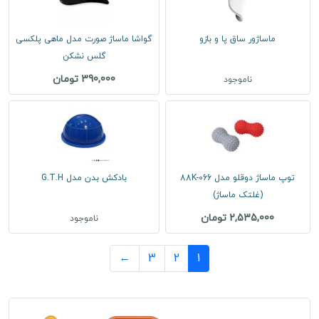
ماساژور ساق پا و بازو
گواشا ماساژ صورت مدل ماهی پلکسی
گلس نشکن
390,000 تومان
ناموجود
توپ ماساژ دوقلو مدل 066-88K
بادکش بدن مدل G.T.H
(غلتک ماساژ)
2,535,000 تومان
ناموجود
←
3
2
1