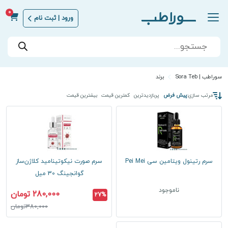
0
ورود | ثبت نام
Products
search
سوراطب | Sora Teb
برند
مرتب سازی:
پیش فرض
پربازدیدترین
کمترین قیمت
بیشترین قیمت
سرم رتینول ویتامین سی Pei Mei
سرم صورت نیکوتینامید کلاژن‌ساز
گوانجینگ 30 میل
ناموجود
280,000 تومان
27%
380,000تومان