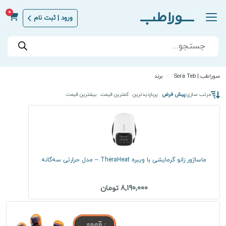
0
ورود | ثبت نام
Products
search
سوراطب | Sora Teb
برند
مرتب سازی:
پیش فرض
پربازدیدترین
کمترین قیمت
بیشترین قیمت
ماساژور زانو گرمایشی با ویبره TheraHeat – مدل حرارتی سه‌گانه
8,190,000 تومان