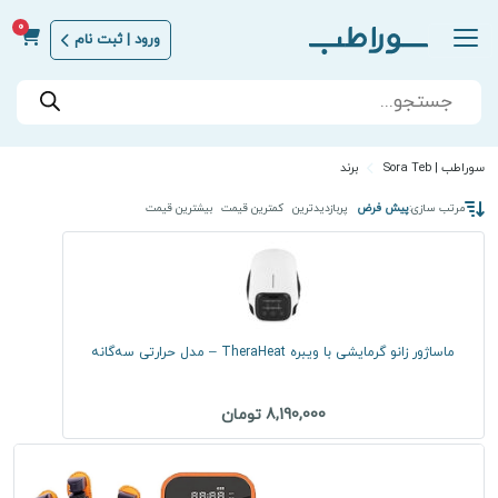
0
ورود | ثبت نام
Products
search
سوراطب | Sora Teb
برند
مرتب سازی:
پیش فرض
پربازدیدترین
کمترین قیمت
بیشترین قیمت
ماساژور زانو گرمایشی با ویبره TheraHeat – مدل حرارتی سه‌گانه
8,190,000 تومان