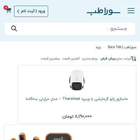
0
ورود | ثبت نام
Products
search
سوراطب | Sora Teb
برند
مرتب سازی:
پیش فرض
پربازدیدترین
کمترین قیمت
بیشترین قیمت
ماساژور زانو گرمایشی با ویبره TheraHeat – مدل حرارتی سه‌گانه
8,190,000 تومان