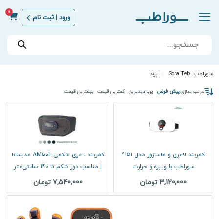
0
ورود | ثبت نام
Products
search
سوراطب | Sora Teb
برند
مرتب سازی:
پیش فرض
پربازدیدترین
کمترین قیمت
بیشترین قیمت
کمربند لاغری و ماساژور مدل 9151
کمربند لاغری شکمی AM50L مدیسانا
سوراطب با ویبره و حرارت
| مناسب دور شکم تا 140 سانتی‌متر
3,120,000 تومان
7,540,000 تومان