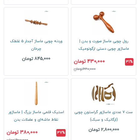
رول چوبی ماساژ صورت و بدن |
وردنه چوبی ماساژ آجدار ۵ غلطک
ماساژور چوبی دستی ارگونومیک
چرخان
845,000 تومان
430,000 تومان
31%
620,000تومان
ست ۷ عددی ماساژور گراستون چوبی
استیک قلمی ماساژ بزرگ | ماساژور
(ارگانیک و سبک)
نقاط ماشه‌ای و عضلات بدن
2,800,000 تومان
380,000 تومان
37%