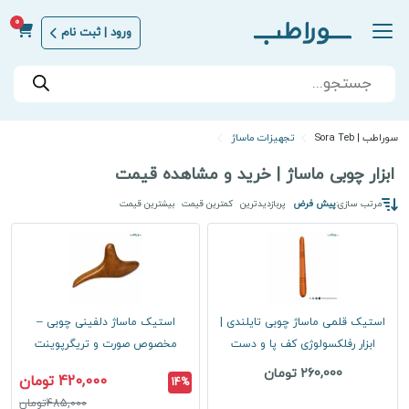
0
ورود | ثبت نام
Products
search
سوراطب | Sora Teb
تجهیزات ماساژ
ابزار چوبی ماساژ | خرید و مشاهده قیمت
مرتب سازی:
پیش فرض
پربازدیدترین
کمترین قیمت
بیشترین قیمت
استیک قلمی ماساژ چوبی تایلندی |
استیک ماساژ دلفینی چوبی –
ابزار رفلکسولوژی کف پا و دست
مخصوص صورت و تریگرپوینت
260,000 تومان
420,000 تومان
14%
485,000تومان