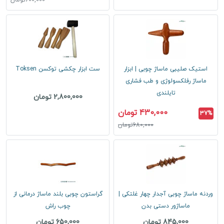
600,000تومان
استیک صلیبی ماساژ چوبی | ابزار
ست ابزار چکشی توکسن Toksen
ماساژ رفلکسولوژی و طب فشاری
تایلندی
2,800,000 تومان
430,000 تومان
37%
680,000تومان
وردنه ماساژ چوبی آجدار چهار غلتکی |
گراستون چوبی بلند ماساژ درمانی از
ماساژور دستی بدن
چوب راش
845,000 تومان
650,000 تومان