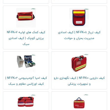
کیف تریاژ NF-FK08 | کیف امدادی
کیف کمک های اولیه NF-FK07
مدیریت بحران و حوادث
برزنتی کوچک | کیف امدادی
سبک
کیف دارویی NF-FK10 | کیف نگهداری دارو
کیف احیا آلومینیومی NF-FK02 |
و تجهیزات پزشکی
کیف اورژانس مقاوم و سبک