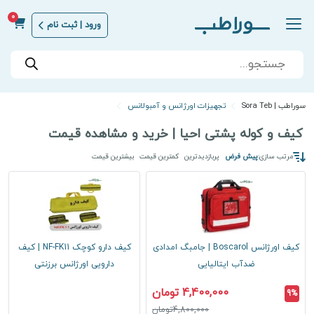
0
ورود | ثبت نام
Products
search
سوراطب | Sora Teb
تجهیزات اورژانس و آمبولانس
کیف و کوله پشتی احیا | خرید و مشاهده قیمت
مرتب سازی:
پیش فرض
پربازدیدترین
کمترین قیمت
بیشترین قیمت
کیف اورژانس Boscarol | جامبگ امدادی
کیف دارو کوچک NF-FK11 | کیف
ضدآب ایتالیایی
دارویی اورژانس برزنتی
4,400,000 تومان
9%
4,800,000تومان