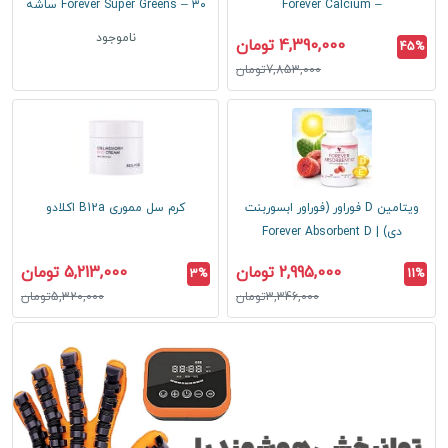
– Forever Calcium
Forever Super Greens – ۳۰ ساشه
ناموجود
4,390,000 تومان
45%
7,853,000تومان
ویتامین D فوراور (فوراور ابسوربنت
کرم سل مموری B12a اکلادو
دی) | Forever Absorbent D
2,995,000 تومان
5,213,000 تومان
3%
11%
3,346,000تومان
5,320,000تومان