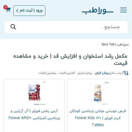
0
ورود | ثبت نام
Products
search
سوراطب | Sora Teb
مکمل رشد استخوان و افزایش قد | خرید و مشاهده
قیمت
مرتب سازی:
پیش فرض
پربازدیدترین
کمترین قیمت
بیشترین قیمت
قرص جویدنی مولتی ویتامین کودکان
آرجی پلاس فوراور | آل آرژنین و
کیدز فوراور | Forever Kids 120
ویتامین کمپلکس +Forever ARGI
Tablets