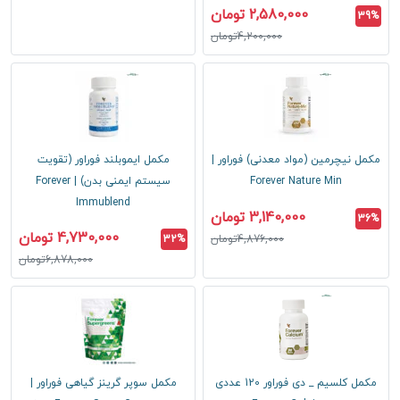
2,580,000 تومان
39%
4,200,000تومان
مکمل نیچرمین (مواد معدنی) فوراور |
مکمل ایموبلند فوراور (تقویت
Forever Nature Min
سیستم ایمنی بدن) | Forever
Immublend
3,140,000 تومان
36%
4,730,000 تومان
4,876,000تومان
32%
6,878,000تومان
مکمل کلسیم _ دی فوراور 120 عددی
مکمل سوپر گرینز گیاهی فوراور |