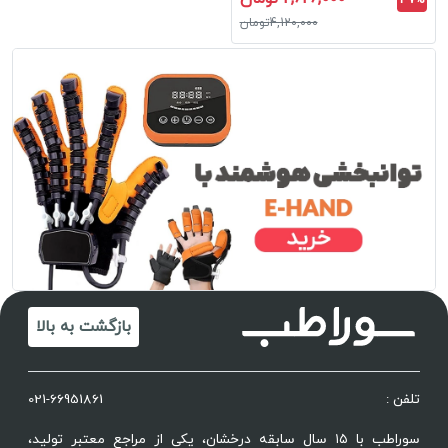
37%
4,120,000تومان
بازگشت به بالا
تلفن :
021-66951861
سوراطب با ۱۵ سال سابقه درخشان، یکی از مراجع معتبر تولید،