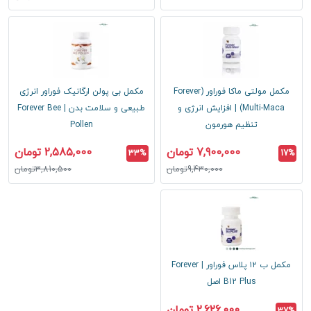
مکمل مولتی ماکا فوراور (Forever
مکمل بی پولن ارگانیک فوراور انرژی
Multi-Maca) | افزایش انرژی و
طبیعی و سلامت بدن | Forever Bee
تنظیم هورمون
Pollen
7,900,000 تومان
2,585,000 تومان
33%
17%
9,430,000تومان
3,810,500تومان
مکمل ب ۱۲ پلاس فوراور | Forever
B12 Plus اصل
2,626,000 تومان