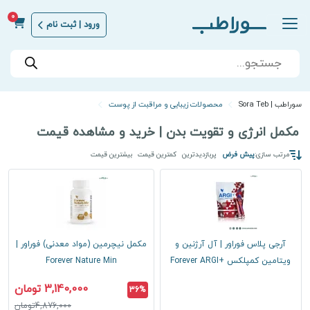
0
ورود | ثبت نام
Products
search
سوراطب | Sora Teb
محصولات زیبایی و مراقبت از پوست
مکمل انرژی و تقویت بدن | خرید و مشاهده قیمت
مرتب سازی:
پیش فرض
پربازدیدترین
کمترین قیمت
بیشترین قیمت
آرجی پلاس فوراور | آل آرژنین و
مکمل نیچرمین (مواد معدنی) فوراور |
ویتامین کمپلکس +Forever ARGI
Forever Nature Min
3,140,000 تومان
36%
4,876,000تومان