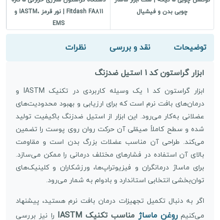
توکسن چوبی ۵ تیکه | ست ابزار ماساژ
دستگاه گراستون شارژی حرارتی ۵ کاره
ما
چوبی بدن و فیشیال
Fitdash FA811 | نور قرمز ،IASTM و
EMS
توضیحات
نقد و بررسی
نظرات
ابزار گراستون کد 1 استیل ضدزنگ
ابزار گراستون کد 1 یک وسیله کاربردی در تکنیک IASTM و
درمان‌های بافت نرم است که برای ارزیابی و بهبود محدودیت‌های
عضلانی به‌کار می‌رود. این ابزار از استیل ضدزنگ باکیفیت تولید
شده و سطح کاملاً صیقلی آن حرکت روان روی پوست را تضمین
می‌کند. طراحی آن مناسب عضلات بزرگ بدن است و مقاومت
بالای آن استفاده در فشارهای مختلف درمانی را ممکن می‌سازد.
برای ماساژ درمانگران و فیزیوتراپ‌ها، ورزشکاران و کلینیک‌های
توان‌بخشی انتخابی استاندارد و بادوام به شمار می‌رود.
اگر به دنبال تکمیل تجهیزات درمان بافت نرم هستید، پیشنهاد
روغن ماساژ
مناسب تکنیک IASTM
می‌کنیم
را نیز بررسی