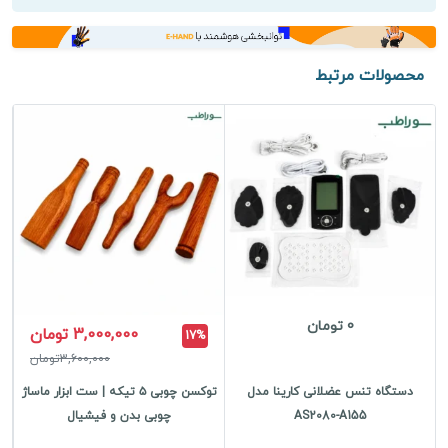
تونل
کارپال
و
آزادسازی
محصولات مرتبط
فاسیا
عدد
0 تومان
3,000,000 تومان
17%
3,600,000تومان
دستگاه تنس عضلانی کارینا مدل
توکسن چوبی ۵ تیکه | ست ابزار ماساژ
AS2080-A155
چوبی بدن و فیشیال