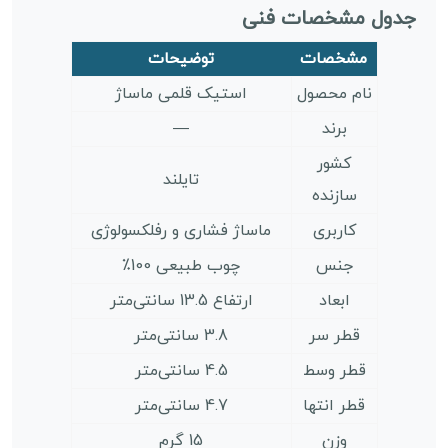
جدول مشخصات فنی
مشخصات
توضیحات
نام محصول
استیک قلمی ماساژ
برند
—
کشور
تایلند
سازنده
کاربری
ماساژ فشاری و رفلکسولوژی
جنس
چوب طبیعی 100٪
ابعاد
ارتفاع 13.5 سانتی‌متر
قطر سر
3.8 سانتی‌متر
قطر وسط
4.5 سانتی‌متر
قطر انتها
4.7 سانتی‌متر
وزن
15 گرم