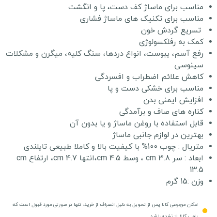
مناسب برای ماساژ کف دست، پا و انگشت
مناسب برای تکنیک های ماساژ فشاری
تسریع گردش خون
کمک به رفلکسولوژی
رفع آسم، یبوست، انواع دردها، سنگ کلیه، میگرن و مشکلات
سینوسی
کاهش علائم اضطراب و افسردگی
مناسب برای خشکی دست و پا
افزایش ایمنی بدن
کناره های صاف و برآمدگی
قابل استفاده با روغن ماساژ و یا بدون آن
بهترین در لوازم جانبی ماساژ
متریال : چوب 100% با کیفیت بالا و کاملا طبیعی تایلندی
ابعاد : سر cm 3.8 ، وسط cm 4.5،انتها cm 4.7، ارتفاع cm
13.5
وزن :15 گرم
امکان مرجوعی کالا پس از تحویل به دلیل انصراف از خرید، تنها در صورتی مورد قبول است که
پلمپ کالا باز نشده باشد.