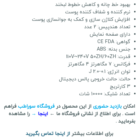
بهبود خط چانه و کاهش خطوط لبخند
نرم کننده و شفاف کننده پوست
افزایش کلاژن سازی و کمک به جوانسازی پوست
تعداد هندپیس: 2 عدد
دارای صفحه نمایش
گواهی: CE FDA
جنس بدنه: ABS
قدرت: 110V~240V 50ZH/60ZH
فرکانس: 7 مگاهرتز 4 مگاهرتز
توان انرژی: 0.1-2.0 J
حالت: حالت خروجی پالس دیجیتال
3 کارتریج
تعداد شلیک: 10000 شات
امکان
بازدید حضوری
از این محصول در
فروشگاه سوراطب
فراهم
است . برای اطلاع از نشانی فروشگاه ما ←
اینجا
→
را مشاهده
بفرمایید .
برای اطلاعات بیشتر
از اینجا تماس بگیرید