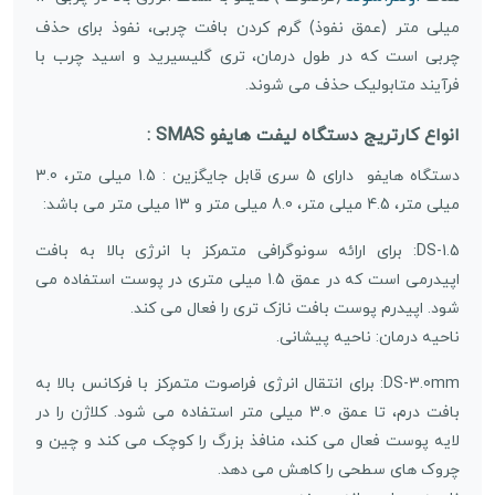
میلی متر (عمق نفوذ) گرم کردن بافت چربی، نفوذ برای حذف
چربی است که در طول درمان، تری گلیسیرید و اسید چرب با
فرآیند متابولیک حذف می شوند.
انواع کارتریج دستگاه لیفت هایفو SMAS :
دستگاه هایفو دارای 5 سری قابل جایگزین : 1.5 میلی متر، 3.0
میلی متر، 4.5 میلی متر، 8.0 میلی متر و 13 میلی متر می باشد:
DS-1.5: برای ارائه سونوگرافی متمرکز با انرژی بالا به بافت
اپیدرمی است که در عمق 1.5 میلی متری در پوست استفاده می
شود. اپیدرم پوست بافت نازک تری را فعال می کند.
ناحیه درمان: ناحیه پیشانی.
DS-3.0mm: برای انتقال انرژی فراصوت متمرکز با فرکانس بالا به
بافت درم، تا عمق 3.0 میلی متر استفاده می شود. کلاژن را در
لایه پوست فعال می کند، منافذ بزرگ را کوچک می کند و چین و
چروک های سطحی را کاهش می دهد.