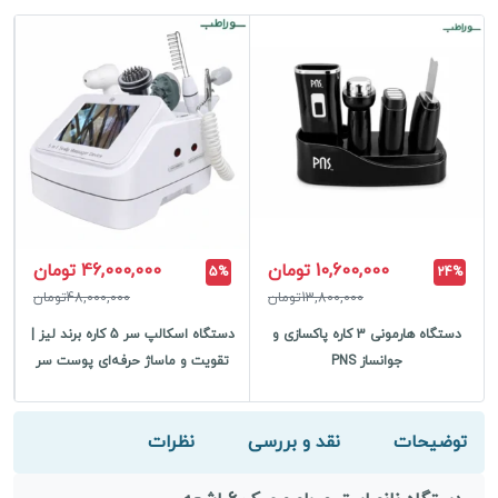
10,600,000 تومان
46,000,000 تومان
5%
24%
13,800,000تومان
48,000,000تومان
دستگاه هارمونی 3 کاره پاکسازی و
دستگاه اسکالپ سر 5 کاره برند لیز |
جوانساز PNS
تقویت و ماساژ حرفه‌ای پوست سر
ک
توضیحات
نقد و بررسی
نظرات