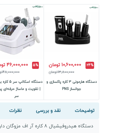
10,600,000 تومان
46,000,000 تومان
5%
24%
13,800,000تومان
48,000,000تومان
دستگاه هارمونی 3 کاره پاکسازی و
دستگاه اسکالپ سر
جوانساز PNS
| تقویت و ماساژ حرفه‌ای 
سر
توضیحات
نقد و بررسی
نظرات