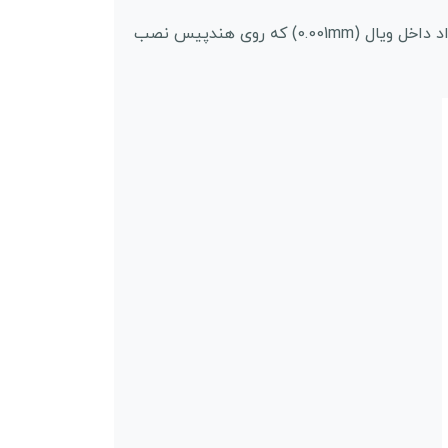
این سری بدون استفاده از سوزن با باز کردن کانال پوستی از طریق وکیوم میکروکریستال که روی هندپیس است مواد داخل ویال (0.001mm) که روی هندپیس نصب