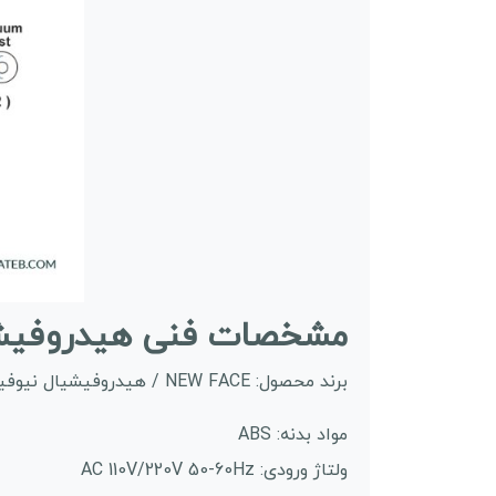
مشخصات فنی هیدروفیشیال 8 کاره موتور سنگی
برند محصول: NEW FACE / هیدروفیشیال نیوفیس
مواد بدنه: ABS
ولتاژ ورودی: AC 110V/220V 50-60Hz