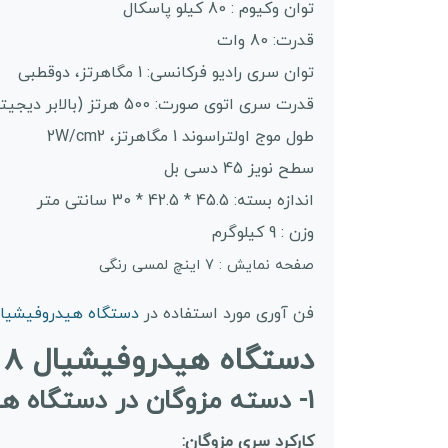
توان وکیوم : 80 کیلو پاسکال
قدرت: 80 وات
توان سری رادیو فرکانسی: 1 مگاهرتز، دوقطبی
قدرت سری اتوی صورت: 500 هرتز (بالابر دیجیتال)
طول موج اولتراسوند 1 مگاهرتز، 2W/cm2
سطح نویز 45 دسی بل
اندازه بسته: 45.5 * 42.5 * 30 سانتی متر
وزن : 9 کیلوگرم
صفحه نمایش : 7 اینچ لمسی رنگی
فن آوری مورد استفاده در
دستگاه هیدروفیشیال 8 کاره آر اف مزوگان دار موتور سنگین گ
دستگاه هیدروفیشیال 8 کاره چه سریهایی (هندپیس) دارد؟
1- دسته مزوگان در دستگاه هیدروفیشیال 8 کاره: جذب کوکتلهای درمانی به پوست
کارکرد سری مزوگان: