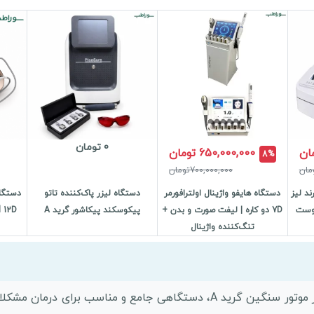
0 تومان
650,000,000 تومان
8%
700,000,000تومان
 5 کاره برند لیز
دستگاه هایفو واژینال اولترافورمر
دستگاه لیزر پاک‌کننده تاتو
پوست
7D دو کاره | لیفت صورت و بدن +
پیکوسکند پیکاشور گرید A
تنگ‌کننده واژینال
دستگاه هیدروفیشیال 8 کاره آر اف مزوگان دار موتور سنگین گرید A، دستگاه