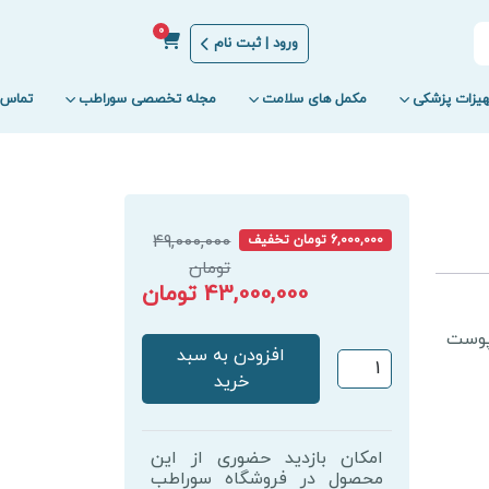
0
ورود | ثبت نام
یزات پزشکی
مکمل های سلامت
مجله تخصصی سوراطب
تماس ب
49,000,000
6,000,000 تومان تخفیف
تومان
43,000,000 تومان
 پوست
افزودن به سبد
دستگاه
خرید
هیدروفیشیال
8
کاره
امکان بازدید حضوری از این
آر
محصول در فروشگاه سوراطب