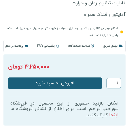
قابلیت تنظیم زمان و حرارت
آداپتور و فندک همراه
امکان مرجوعی کالا پس از تحویل به دلیل انصراف از خرید، تنها در صورتی مورد قبول است که
پلمپ کالا باز نشده باشد.
ارسال سریع
ضمانت اصالت کالا
پشتیباتی 24/7
پرداخت در محل
3,250,000 تومان
روکش
افزودن به سبد خرید
صندلی
ماساژور
۵
امکان بازدید حضوری از این محصول در فروشگاه
موتوره
سوراطب فراهم است. برای اطلاع از نشانی فروشگاه ما
اینجا
کلیک کنید.
حرارتی
Massage