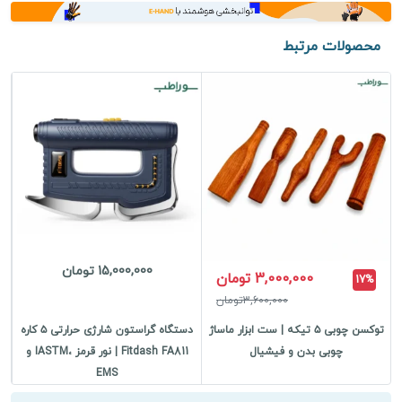
عدد
محصولات مرتبط
15,000,000 تومان
3,000,000 تومان
17%
3,600,000تومان
توکسن چوبی ۵ تیکه | ست ابزار ماساژ
دستگاه گراستون شارژی حرارتی ۵ کاره
ما
چوبی بدن و فیشیال
Fitdash FA811 | نور قرمز ،IASTM و
EMS