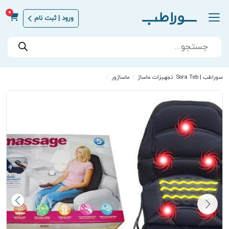
0
ورود | ثبت نام
Products
search
سوراطب | Sora Teb
تجهیزات ماساژ
ماساژور