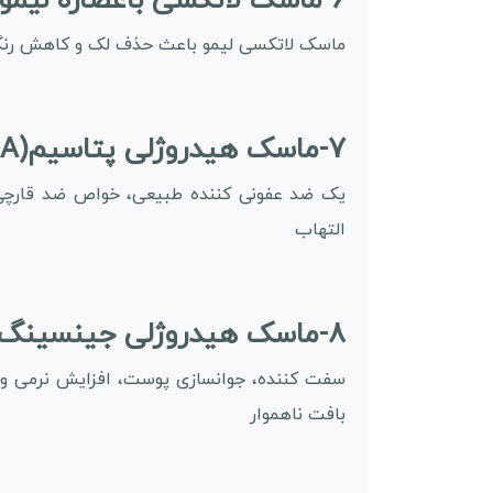
6-ماسک لاتکسی باعصاره لیمو استیمکس:
ماسک لاتکسی لیمو باعث حذف لک و کاهش رن
7-ماسک هیدروژلی پتاسیم(ALA) استیمکس:
یک ضد عفونی کننده طبیعی، خواص ضد قارچی و
التهاب
8-ماسک هیدروژلی جینسینگ استیمکس:
سفت کننده، جوانسازی پوست، افزایش نرمی و 
بافت ناهموار