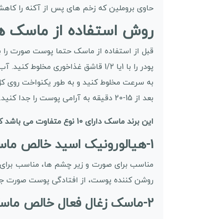
حاوی بروملین که زخم های پس از آکنه را کاه
روش استفاده از ماسک ه
قبل از استفاده از ماسک حتما پوست صورت را ب
پودر را با 1یا 1/2 قاشق غذاخوری مخلوط کنید. آب را هم با 1 یا 1/2 فنجان ارائه شده است.
به سرعت مخلوط کنید و به طور یکنواخت روی کل
بعد از 15-20 دقیقه به آرامی پوست را جدا کنید. بعد از آن از سرم یا مرطوب کننده استفاده کنید.
این برند ماسک دارای 10 نوع متفاوت می باشد که با توجه به نوع پوست شما مورد استفاده قرار می گیرد:
1-هیالورونیک اسید خالص ماسک هیدروژلی استیمکس:
مناسب برای صورت و زیر چشم ها، مناسب برای
روشن کننده پوست، از افتادگی پوست صورت جل
2-ماسک زغال فعال خالص ماسک هیدروژلی استیمکس: