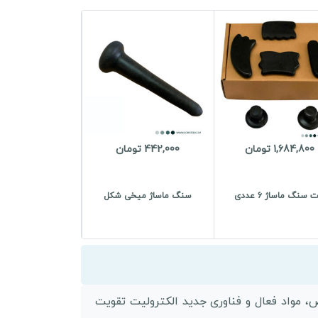
1,684,800 تومان
442,000 تومان
سنگ ماساژ 6 عددی
سنگ ماساژ میخی شکل
ردار با جلبک های خالص، مواد فعال و فناوری جدید الکترولیت تقویت