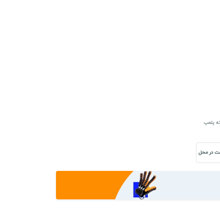
که پلمپ
ت در محل