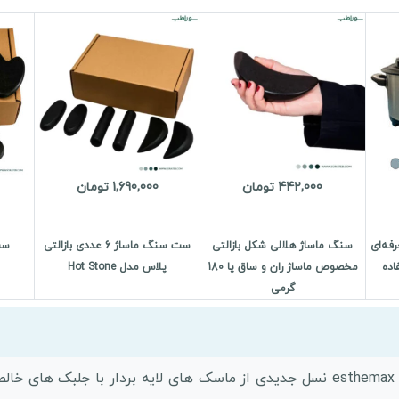
442,000 تومان
1,690,000 تومان
یتری حرفه‌ای
سنگ ماساژ هلالی شکل بازالتی
ست سنگ ماساژ 6 عددی بازالتی
ست 
اده
مخصوص ماساژ ران و ساق پا 180
پلاس مدل Hot Stone
گرمی
ماسک هیدروژلی هیالورونیک اسید استیمکس esthemax نسل جدیدی از ماسک های لایه ب