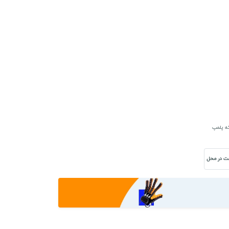
که پلمپ
ت در محل