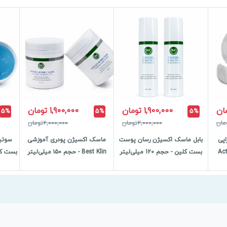
1,900,000 تومان
1,900,000 تومان
5%
5%
5%
2,000,000تومان
2,000,000تومان
پی
بابل ماسک اکسیژن رسان پوست
ماسک اکسیژن پودری آموزشی
سوتی
Activator
بست کلین - حجم 120 میلی‌لیتر
Best Klin - حجم ۱۵۰ میلی‌لیتر
بست کل