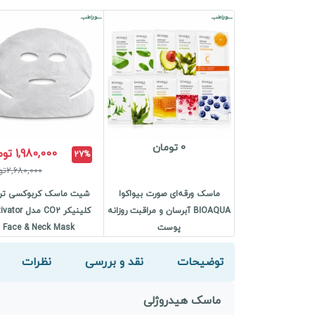
0 تومان
1,980,000 تومان
27%
2,680,000تومان
ماسک ورقه‌ای صورت بیواکوا
شیت ماسک کربوکسی ترا
BIOAQUA آبرسان و مراقبت روزانه
کلینیکر CO2 مدل 
پوست
Face & Neck Mask
توضیحات
نقد و بررسی
نظرات
ماسک هیدروژلی