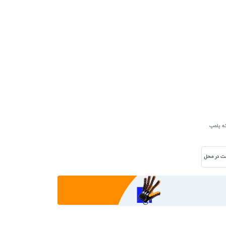
که پلمپ
ت در محل