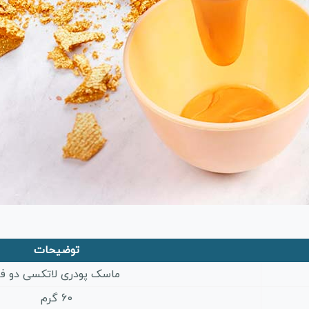
توضیحات
ماسک پودری لاتکسی دو فا
60 گرم