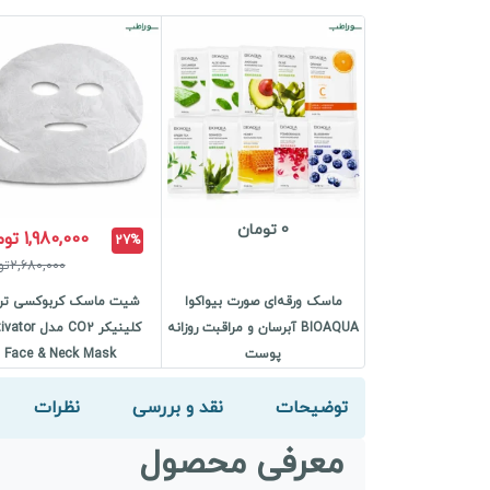
0 تومان
1,980,000 تومان
27%
2,680,000تومان
ماسک ورقه‌ای صورت بیواکوا
شیت ماسک کربوکسی ترا
BIOAQUA آبرسان و مراقبت روزانه
کلینیکر CO2 مدل 
پوست
Face & Neck Mask
توضیحات
نقد و بررسی
نظرات
معرفی محصول