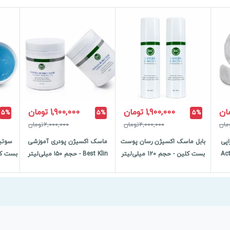
1,900,000 تومان
1,900,000 تومان
5%
5%
5%
2,000,000تومان
2,000,000تومان
پی
بابل ماسک اکسیژن رسان پوست
ماسک اکسیژن پودری آموزشی
سوتی
Activator
بست کلین - حجم 120 میلی‌لیتر
Best Klin - حجم ۱۵۰ میلی‌لیتر
بست کل