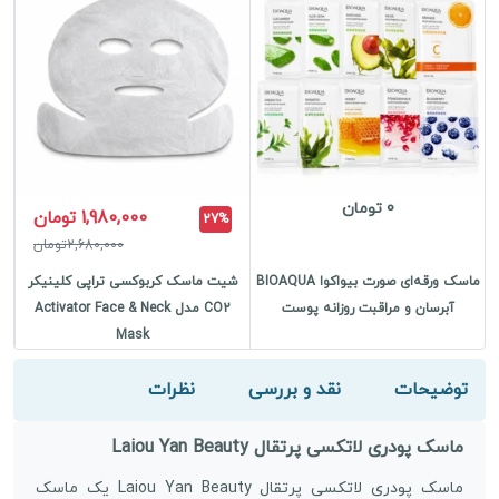
0 تومان
1,980,000 تومان
27%
2,680,000تومان
ماسک ورقه‌ای صورت بیواکوا BIOAQUA
شیت ماسک کربوکسی تراپی کلینیکر
ب
آبرسان و مراقبت روزانه پوست
CO2 مدل Activator Face & Neck
Mask
توضیحات
نقد و بررسی
نظرات
ماسک پودری لاتکسی پرتقال Laiou Yan Beauty
ماسک پودری لاتکسی پرتقال Laiou Yan Beauty یک ماسک