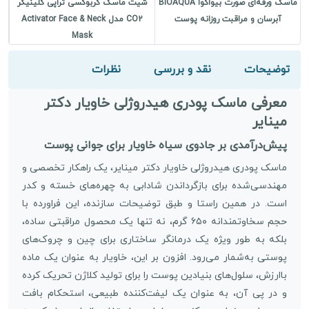
ماسک ورقه‌ای صورت بیواکوا BIOAQUA
شیت ماسک کربوکسی تراپی کلینیکر
ب
آبرسان و مراقبت روزانه پوست
CO2 مدل Activator Face & Neck
Mask
توضیحات
نقد و بررسی
نظرات
معرفی ماسک پودری هیدروژلی خاویار دکتر
مینایر
پیش‌درآمدی بر جادوی سیاه خاویار برای جوانی پوست
ماسک پودری هیدروژلی خاویار دکتر مینایر، یک راهکار تخصصی و
مهندسی‌شده برای بازگرداندن شادابی به چهره‌های خسته و کدر
است. در همین راستا و طبق توضیحات سازنده، این فراورده با
حجم سخاوتمندانه ۶۵۰ گرم، نه تنها یک محصول مراقبتی ساده،
بلکه به طور ویژه‌ یک درمانگر ساختاری برای چین‌ و چروک‌های
پوستی به‌شمار می‌رود. افزون بر این، خاویار به عنوان یک ماده
باارزش، سلول‌های بنیادین پوست را برای تولید کلاژن تحریک کرده
و در پی آن، به عنوان یک لیفت‌کننده طبیعی، استحکام بافت