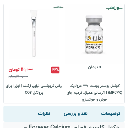
عدد
0 تومان
110,000 تومان
22%
140,000تومان
کوکتل بوستر پوست ۷۷۰ مزولایک
براش کربوکسی تراپی ارفلند | ابزار اجرای
(MRCPR) | آبرسانی عمیق، ترمیم جای
پروتکل CO2
جوش و جوانسازی
توضیحات
نقد و بررسی
نظرات
مکمل کلسیم فوراور Forever Calcium –