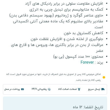
افزایش مقاومت سلولی در برابر رادیکال های آزاد
کمک به متابولیسم برای تبدیل چربی به انرژی
حاوی عناصر گوگرد و ژرمانیوم (بهبود سیستم دفاعی بدن)
مقادیر بالای سلنیوم که یک ماده معدنی آنتی اکسیدانی
است.
کاهش کلسترول بد خون
جلوگیری از لخته شدن و افزایش غلظت خون
مراقبت از بدن در برابر باکتری ها، ویروس ها و قارچ های
مضر
محتوی: ١٠٠ عدد کپسول (بی بو)
برند :
Forever
امکان مرجوعی کالا پس از تحویل به دلیل انصراف از خرید، تنها در صورتی مورد قبول است که
پلمپ کالا باز نشده باشد.
ارسال سریع
ضمانت اصالت کالا
پشتیباتی 24/7
پرداخت در محل
تاریخ انقضا: 12 ماه