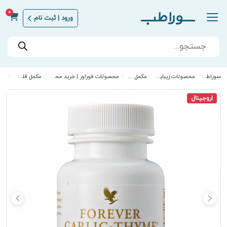
0
ورود | ثبت نام
Products
search
سوراطب | Sora Teb
محصولات زیبایی و مراقبت از پوست
مکمل های سلامت
محصولات فوراور | خرید محصولات فوراور اصل با بهترین قیمت
مکمل قلب و گردش خون
اروجینال