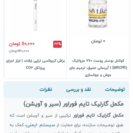
0 تومان
110,000 تومان
22%
140,000تومان
کوکتل بوستر پوست ۷۷۰ مزولایک
براش کربوکسی تراپی ارفلند | ابزار اجرای
(MRCPR) | آبرسانی عمیق، ترمیم جای
پروتکل CO2
جوش و جوانسازی
توضیحات
نقد و بررسی
نظرات
مکمل گارلیک تایم فوراور (سیر و آویشن)
مکمل گارلیک تایم فوراور
ترکیبی از سیر و آویشن است که
سیستم ایمنی
طبق توضیحات سازنده، برای حمایت از
، کمک به