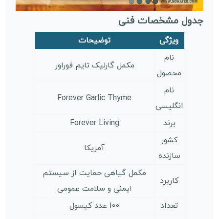
جدول مشخصات فنی
ویژگی
توضیحات
نام
مکمل گارلیک تایم فوراور
محصول
نام
Forever Garlic Thyme
انگلیسی
برند
Forever Living
کشور
آمریکا
سازنده
مکمل گیاهی حمایت از سیستم
کاربرد
ایمنی و سلامت عمومی
تعداد
100 عدد کپسول