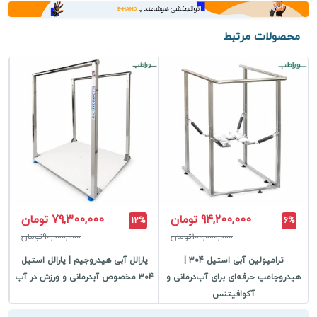
محصولات مرتبط
94,200,000 تومان
79,300,000 تومان
12%
6%
100,000,000تومان
90,000,000تومان
ترامپولین آبی استیل 304 |
پارالل آبی هیدروجیم | پارالل استیل
هیدروجامپ حرفه‌ای برای آب‌درمانی و
304 مخصوص آبدرمانی و ورزش در آب
آکوافیتنس