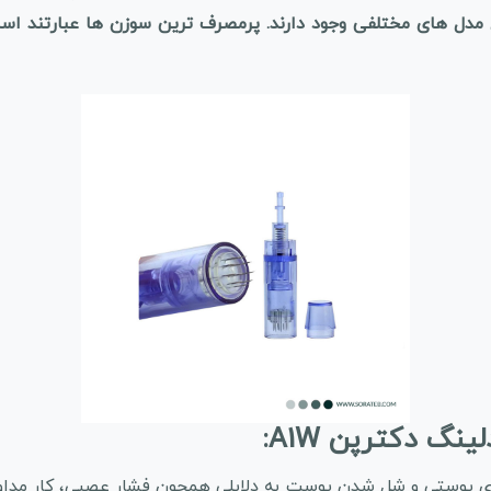
 مدل های مختلفی وجود دارند. پرمصرف ترین سوزن ها عبارتند است
های پوستی و شل شدن پوست به دلایلی همچون فشار عصبی، کار مداو