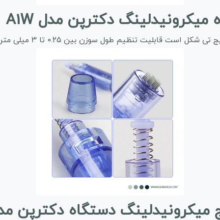
میکرونیدلینگ دکترپن مدل A1W
یت تنظیم طول سوزن بین 0.25 تا 3 میلی متر وکیوم شده و استریل
ج میکرونیدلینگ دستگاه دکترپن مدل W