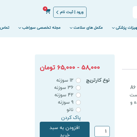
0
ورود | ثبت نام
یزات پزشکی
مکمل های سلامت
مجله تخصصی سوراطب
تماس ب
58,000 - 65,000 تومان
نوع کارتریج
12 سوزنه
A6 /A1w / A1
36 سوزنه
است
42 سوزنه
م شده و
9 سوزنه
نانو
پاک کردن
افزودن به سبد
کارتریج
خرید
دستگاه