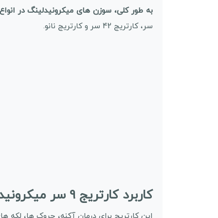
به طور کلی، سوزن های میکرونیدلینگ در انواع
سر، کارتریج 42 سر و کارتریج نانو.
کاربرد کارتریج 9 سر میکرونیدلینگ دکترپن A1W:
این کارتریج برای درمان آکنه، چروک ها، لکه 