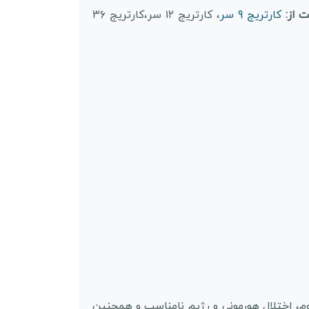
 از:
کارتریج 9 سر
، کارتریج ۱۲ سر،کارتریج ۳۶
م، اختلال هورمونی و رژیم نامناسب و همچنین