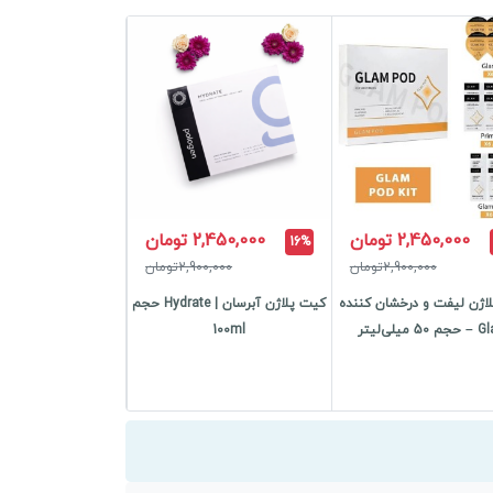
2,450,000 تومان
2,450,000 تومان
16%
2,900,000تومان
2,900,000تومان
اژن لیفت و درخشان کننده
کیت پلاژن آبرسان | Hydrate حجم
5 میلی‌لیتر
100ml