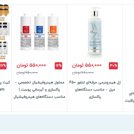
550,000 تومان
550,000 تومان
16%
16%
30%
780,000تومان
650,000تومان
ژل هیدرودرمی حرفه‌ای لتفور 450
محلول هیدروفیشیال تخصصی –
کیت پل
میل – مناسب دستگاه‌های
پاکسازی و آبرسانی پوست |
Glam – حجم 0
‌ای
پاکسازی
مناسب دستگاه‌های هیدروفیشیال
اقبت