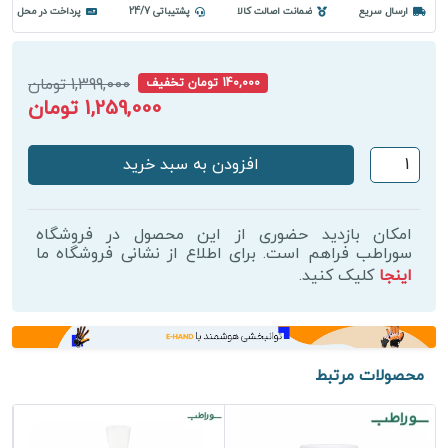
ارسال سریع
ضمانت اصالت کالا
پشتیباتی 24/7
پرداخت در محل
1,399,000 تومان
140,000 تومان تخفیف
1,259,000 تومان
کوکتل
افزودن به سبد خرید
احیای
پوست
مزولایک
امکان بازدید حضوری از این محصول در فروشگاه
مدل
سوراطب فراهم است. برای اطلاع از نشانی فروشگاه ما
اینجا
کلیک کنید.
Anti-
Pollution
عدد
محصولات مرتبط