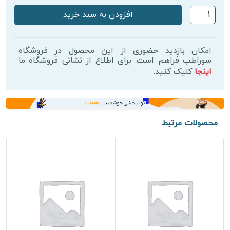
کیت
افزودن به سبد خرید
پلاژن
جوانساز
نئو
امکان بازدید حضوری از این محصول در فروشگاه
ریوایو
سوراطب فراهم است. برای اطلاع از نشانی فروشگاه ما
اینجا
کلیک کنید.
مدل
Neorevive
Eco
برند
Pollogen
محصولات مرتبط
–
6
عدد
ژل
+
6
کپسوژن
عدد