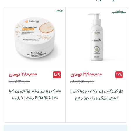
3,900,000 تومان
280,000 تومان
18%
10%
4,300,000تومان
340,000تومان
ژل کربوکسی زیر چشم ناچورهکس |
ماسک پچ زیر چشم ورقه‌ای بیواکوا
کاهش تیرگی و پف دور چشم
BIOAQUA | 30 جفت | 7 رایحه