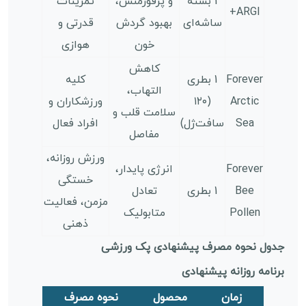
1 بسته
و پرفورمنس،
تمرینات
ARGI+
ساشه‌ای
بهبود گردش
قدرتی و
خون
هوازی
کاهش
Forever
1 بطری
کلیه
التهاب،
Arctic
(۱۲۰
ورزشکاران و
سلامت قلب و
Sea
سافت‌ژل)
افراد فعال
مفاصل
ورزش روزانه،
Forever
انرژی پایدار،
خستگی
Bee
1 بطری
تعادل
مزمن، فعالیت
Pollen
متابولیک
ذهنی
جدول نحوه مصرف پیشنهادی پک ورزشی
برنامه روزانه پیشنهادی
زمان
محصول
نحوه مصرف