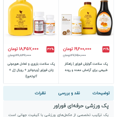
19,200,000 تومان
18,457,000 تومان
32%
31%
27,650,000تومان
26,836,000تومان
پک سلامت گوارش فوراور | راهکار
پک سلامت باروری و تعادل هورمونی
پک
طبیعی برای آرامش معده و روده
زنان فوراور (ویتولایز + رویال ژل +
آلوئه‌ورا)
توضیحات
نقد و بررسی
نظرات
پک ورزشی حرفه‌ای فوراور
یک ترکیب تخصصی از مکمل‌های ورزشی با کیفیت جهانی است