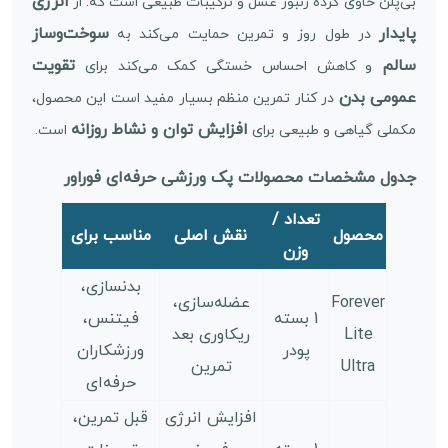
انرژی
بی‌پلن حاوی گرده زنبور عسل و ترکیبات طبیعی است که: از
پایدار
سوخت‌وساز
در طول روز و تمرین حمایت می‌کند به
سالم
تقویت
و کاهش احساس خستگی کمک می‌کند برای
عمومی بدن
در کنار تمرین منظم بسیار مفید است این محصول،
افزایش توان و نشاط روزانه
مکملی گیاهی و طبیعی برای
است.
جدول مشخصات محصولات پک ورزشی حرفه‌ای فوراور
تعداد /
محصول
نقش اصلی
مناسب برای
وزن
بدنسازی،
Forever
عضله‌سازی،
1 بسته
فیتنس،
Lite
ریکاوری بعد
پودر
ورزشکاران
Ultra
تمرین
حرفه‌ای
افزایش انرژی
قبل تمرین،