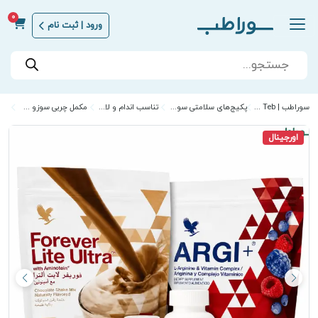
0
ورود | ثبت نام
Products
search
سوراطب | Sora Teb
پکیج‌های سلامتی سوراطب
تناسب اندام و لاغری
مکمل چربی سوزو لاغری
اورجینال