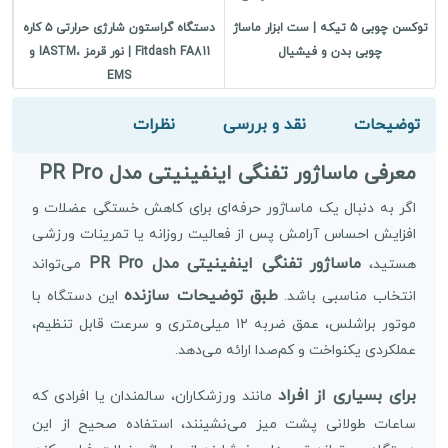
توکسن چوبی ۵ تیکه | ست ابزار ماساژ
دستگاه گراستون شارژی حرارتی ۵ کاره
ما
چوبی بدن و فیشیال
Fitdash FA811 | نور قرمز ،IASTM و
EMS
توضیحات
نقد و بررسی
نظرات
معرفی ماساژور تفنگی اینفینیتی مدل PR Pro
اگر به دنبال یک ماساژور حرفه‌ای برای کاهش خستگی عضلات و
افزایش احساس آرامش پس از فعالیت روزانه یا تمرینات ورزشی
ماساژور تفنگی اینفینیتی مدل PR Pro
هستید،
می‌تواند
طبق توضیحات سازنده
انتخاب مناسبی باشد.
این دستگاه با
موتور براشلس، عمق ضربه ۱۲ میلی‌متری و سرعت قابل تنظیم،
عملکردی یکنواخت و کم‌صدا ارائه می‌دهد.
برای بسیاری از افراد
مانند ورزشکاران، سالمندان یا افرادی که
ساعات طولانی پشت میز می‌نشینند، استفاده صحیح از این