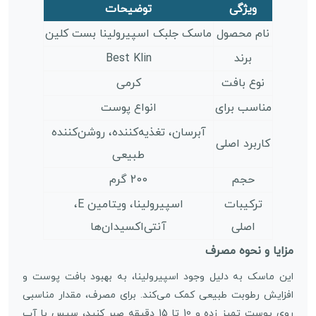
ویژگی
توضیحات
نام محصول
ماسک جلبک اسپیرولینا بست کلین
برند
Best Klin
نوع بافت
کرمی
مناسب برای
انواع پوست
آبرسان، تغذیه‌کننده، روشن‌کننده
کاربرد اصلی
طبیعی
حجم
200 گرم
ترکیبات
اسپیرولینا، ویتامین E،
اصلی
آنتی‌اکسیدان‌ها
مزایا و نحوه مصرف
این ماسک به دلیل وجود اسپیرولینا، به بهبود بافت پوست و
افزایش رطوبت طبیعی کمک می‌کند. برای مصرف، مقدار مناسبی
روی پوست تمیز زده و 10 تا 15 دقیقه صبر کنید، سپس با آب