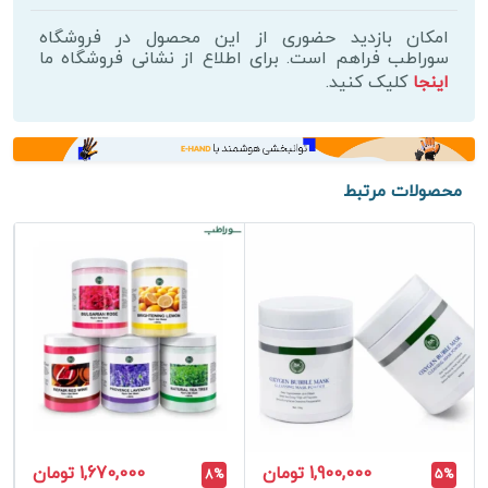
اسپیرولینا
آبرسان
امکان بازدید حضوری از این محصول در فروشگاه
بست
سوراطب فراهم است. برای اطلاع از نشانی فروشگاه ما
اینجا
کلیک کنید.
کلین
200
گرم
عدد
محصولات مرتبط
1,900,000 تومان
1,670,000 تومان
8%
5%