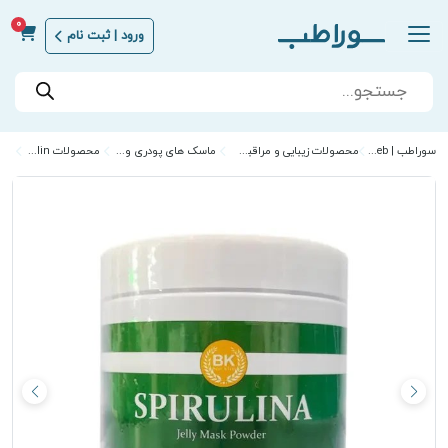
0
ورود | ثبت نام
Products
search
سوراطب | Sora Teb
محصولات زیبایی و مراقبت از پوست
ماسک های پودری و ورقه ای
محصولات best kilin