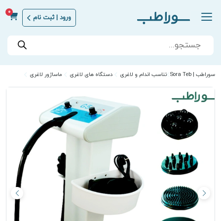
0
ورود | ثبت نام
Products
search
سوراطب | Sora Teb
تناسب اندام و لاغری
دستگاه های لاغری
ماساژور لاغری