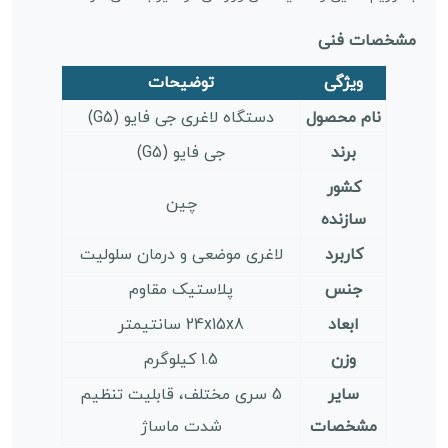
مشخصات فنی
ویژگی
توضیحات
نام محصول
دستگاه لاغری جی فایو (G5)
برند
جی فایو (G5)
کشور
چین
سازنده
کاربرد
لاغری موضعی و درمان سلولیت
جنس
پلاستیک مقاوم
ابعاد
24x15x8 سانتیمتر
وزن
1.5 کیلوگرم
سایر
5 سری مختلف، قابلیت تنظیم
مشخصات
شدت ماساژ