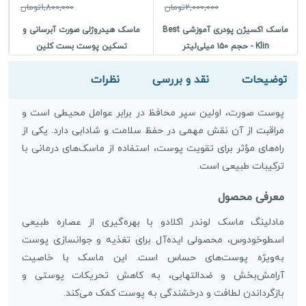
2,000,000تومان
1,800,000تومان
ماسک اکسیژن پودری آموزشی Best
ماسک هیدروژلی صورت آبرسانی و
م
Klin - حجم ۱۵۰ میلی‌لیتر
تسکین پوست بست کلین
توضیحات
نقد و بررسی
نظرات
پوست صورت، اولین سپر محافظ در برابر عوامل محیطی است و
مراقبت از آن نقش مهمی در حفظ سلامت و شادابی دارد. یکی از
راه‌های مؤثر برای تقویت پوست، استفاده از ماسک‌های درمانی با
ترکیبات طبیعی است.
معرفی محصول
مادلینگ ماسک لوندر اکلادو با بهره‌گیری از عصاره طبیعی
اسطوخودوس، محصولی ایده‌آل برای تغذیه و جوانسازی پوست
به‌ویژه پوست‌های حساس است. این ماسک با خاصیت
آرامش‌بخش و ضدالتهابی، به کاهش تحریکات پوستی و
بازگرداندن لطافت و درخشندگی به پوست کمک می‌کند.