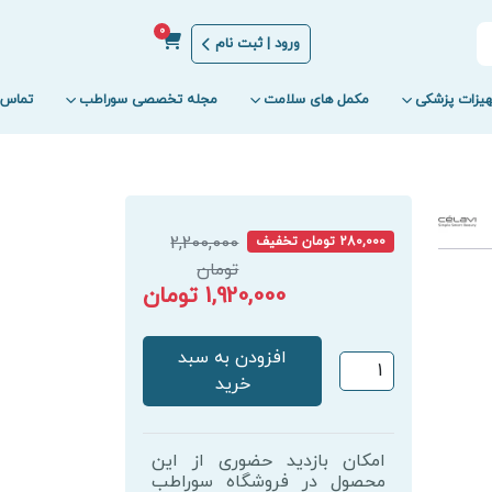
0
ورود | ثبت نام
یزات پزشکی
مکمل های سلامت
مجله تخصصی سوراطب
تماس ب
2,200,000
280,000 تومان تخفیف
تومان
1,920,000 تومان
افزودن به سبد
میسلار
خرید
واتر
سلاوی
400
امکان بازدید حضوری از این
میل
محصول در فروشگاه سوراطب