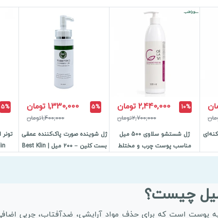
2,440,000 تومان
1,330,000 تومان
5%
5%
10%
2,700,000تومان
1,400,000تومان
نه‌ای
ژل شستشو سلاوی 500 میل
ژل شوینده صورت پاک‌کننده عمقی
مناسب پوست چرب و مختلط
بست کلین – ۲۰۰ میل | Best Klin
Klin - حجم ۲۰۰
ل یک پاک‌کننده اولیه پوست است که برای حذف مواد آرایشی، ضدآفتاب، چ