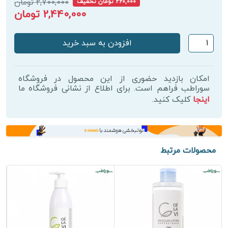
2,700,000 تومان
260,000 تومان تخفیف
2,440,000 تومان
ژل
افزودن به سبد خرید
شستشو
سلاوی
500
امکان بازدید حضوری از این محصول در فروشگاه
میل
سوراطب فراهم است. برای اطلاع از نشانی فروشگاه ما
اینجا
کلیک کنید.
مناسب
پوست
چرب
و
مختلط
محصولات مرتبط
عدد